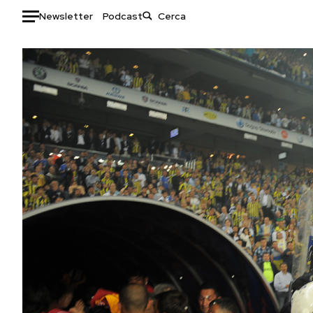
Newsletter
Podcast
Auto
HOME
Italia
Moda
Mondo
Libri
Politica
Consumismi
Tecnologia
Storie/Idee
Internet
Ok Boomer!
Scienza
Media
Cultura
Europa
Economia
Altrecose
Sport
Mondiali calcio 2026