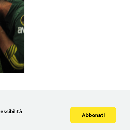
essibilità
Abbonati