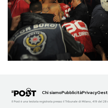
PODCAST
NEWSLETTER
I MIEI PREFERITI
SHOP
CALENDARIO
AREA PERSONALE
Chi siamo
Pubblicità
Privacy
Gesti
Area Personale
Il Post è una testata registrata presso il Tribunale di Milano, 419 del
Newsletter