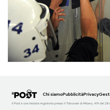
PODCAST
NEWSLETTER
I MIEI PREFERITI
SHOP
CALENDARIO
AREA PERSONALE
Chi siamo
Pubblicità
Privacy
Gesti
Area Personale
Il Post è una testata registrata presso il Tribunale di Milano, 419 del
Newsletter