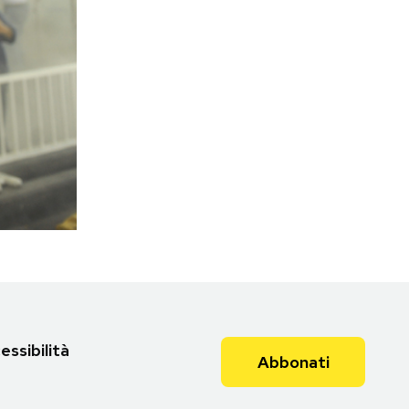
essibilità
Abbonati