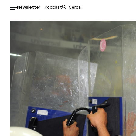
Newsletter
Podcast
Auto
HOME
Italia
Moda
Mondo
Libri
Politica
Consumismi
Tecnologia
Storie/Idee
Internet
Ok Boomer!
Scienza
Media
Cultura
Europa
Economia
Altrecose
Sport
Mondiali calcio 2026