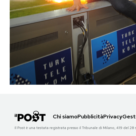
PODCAST
NEWSLETTER
I MIEI PREFERITI
SHOP
CALENDARIO
AREA PERSONALE
Chi siamo
Pubblicità
Privacy
Gesti
Area Personale
Il Post è una testata registrata presso il Tribunale di Milano, 419 del
Newsletter