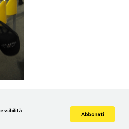
essibilità
Abbonati