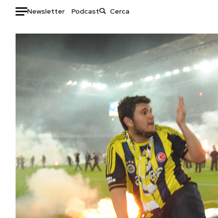
Newsletter
Podcast
Auto
HOME
Italia
Moda
Mondo
Libri
Politica
Consumismi
Tecnologia
Storie/Idee
Internet
Ok Boomer!
Scienza
Media
Cultura
Europa
Economia
Altrecose
Sport
Mondiali calcio 2026