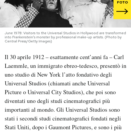
FOTO
PODCAST
NEWSLETTER
June 1978: Visitors to the Universal Studios in Hollywood are transformed
into Frankenstein's monster by professional make-up artists. (Photo by
Central Press/Getty Images)
I MIEI PREFERITI
Il 30 aprile 1912 – esattamente cent’anni fa – Carl
Laemmle, un immigrato ebreo-tedesco, presentò in
SHOP
uno studio di New York l’atto fondativo degli
Universal Studios (chiamati anche Universal
CALENDARIO
Picture o Universal City Studios), che poi sono
diventati uno degli studi cinematografici più
AREA PERSONALE
importanti al mondo. Gli Universal Studios sono
stati i secondi studi cinematografici fondati negli
Area Personale
Stati Uniti, dopo i Gaumont Pictures, e sono i più
Newsletter