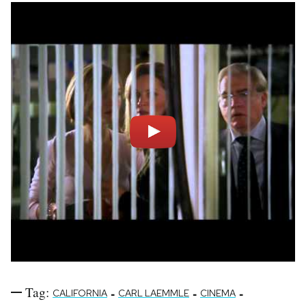
Tag:
-
-
-
CALIFORNIA
CARL LAEMMLE
CINEMA