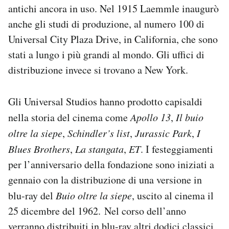
antichi ancora in uso. Nel 1915 Laemmle inaugurò
Notifiche mobile
Regala il Post
anche gli studi di produzione, al numero 100 di
Hai bisogno di aiuto?
Universal City Plaza Drive, in California, che sono
Esci
stati a lungo i più grandi al mondo. Gli uffici di
distribuzione invece si trovano a New York.
Gli Universal Studios hanno prodotto capisaldi
nella storia del cinema come
Apollo 13
,
Il buio
oltre la siepe
,
Schindler’s list
,
Jurassic Park
,
I
Blues Brothers
,
La stangata
,
ET
. I festeggiamenti
per l’anniversario della fondazione sono iniziati a
gennaio con la distribuzione di una versione in
blu-ray del
Buio oltre la siepe
, uscito al cinema il
25 dicembre del 1962. Nel corso dell’anno
verranno distribuiti in blu-ray
altri dodici classici