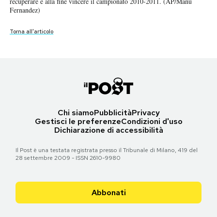
recuperare e alla fine vincere il campionato 2010-2011. (AP/Manu
Torna all'articolo
Notifiche mobile
Fernandez)
Regala il Post
Torna all'articolo
Hai bisogno di aiuto?
Esci
Chi siamo
Pubblicità
Privacy
Gestisci le preferenze
Condizioni d'uso
Dichiarazione di accessibilità
Il Post è una testata registrata presso il Tribunale di Milano, 419 del
28 settembre 2009 - ISSN 2610-9980
Abbonati