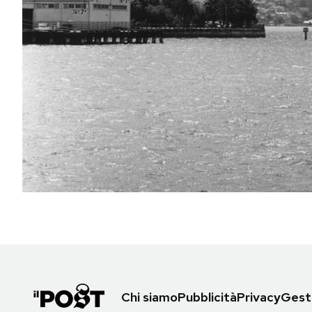
PODCAST
NEWSLETTER
I MIEI PREFERITI
SHOP
CALENDARIO
AREA PERSONALE
Area Personale
Chi siamo
Pubblicità
Privacy
Gesti
Newsletter