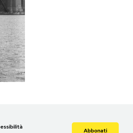
essibilità
Abbonati