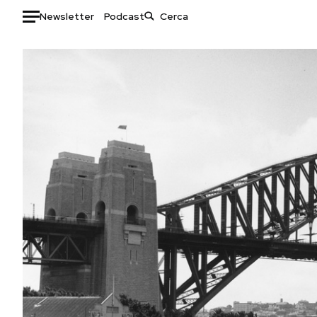
Newsletter
Podcast
Auto
HOME
Italia
Moda
Mondo
Libri
Politica
Consumismi
Tecnologia
Storie/Idee
Internet
Ok Boomer!
Scienza
Media
Cultura
Europa
Economia
Altrecose
Sport
Mondiali calcio 2026