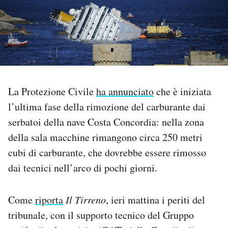
PODCAST
NEWSLETTER
I MIEI PREFERITI
La Protezione Civile
ha annunciato
che è iniziata
l’ultima fase della rimozione del carburante dai
serbatoi della nave Costa Concordia: nella zona
SHOP
della sala macchine rimangono circa 250 metri
cubi di carburante, che dovrebbe essere rimosso
CALENDARIO
dai tecnici nell’arco di pochi giorni.
AREA PERSONALE
Come
riporta
Il Tirreno
, ieri mattina i periti del
Area Personale
tribunale, con il supporto tecnico del Gruppo
Newsletter