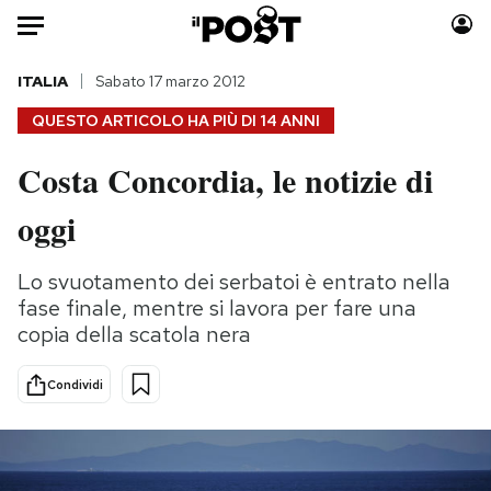
Auto
ITALIA
Sabato 17 marzo 2012
QUESTO ARTICOLO HA PIÙ DI
14 ANNI
HOME
Costa Concordia, le notizie di
Italia
Moda
oggi
Mondo
Libri
Politica
Consumismi
Lo svuotamento dei serbatoi è entrato nella
Tecnologia
Storie/Idee
fase finale, mentre si lavora per fare una
Internet
Ok Boomer!
copia della scatola nera
Scienza
Media
Cultura
Europa
Condividi
Economia
Altrecose
Sport
Mondiali calcio 2026