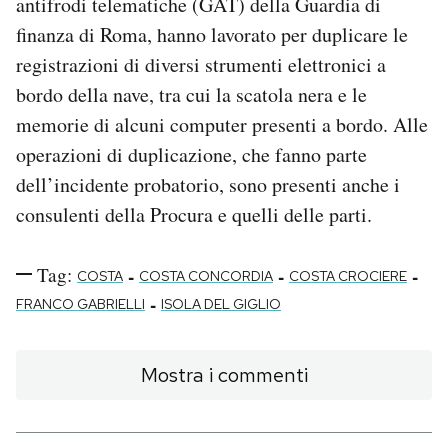
antifrodi telematiche (GAT) della Guardia di
Notifiche mobile
finanza di Roma, hanno lavorato per duplicare le
Regala il Post
registrazioni di diversi strumenti elettronici a
Hai bisogno di aiuto?
bordo della nave, tra cui la scatola nera e le
Esci
memorie di alcuni computer presenti a bordo. Alle
operazioni di duplicazione, che fanno parte
dell’incidente probatorio, sono presenti anche i
consulenti della Procura e quelli delle parti.
Tag:
-
-
-
COSTA
COSTA CONCORDIA
COSTA CROCIERE
-
FRANCO GABRIELLI
ISOLA DEL GIGLIO
Mostra i commenti