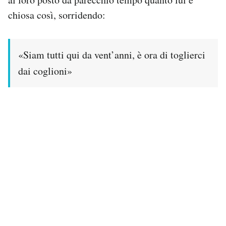
chiosa così, sorridendo:
PODCAST
«Siam tutti qui da vent’anni, è ora di toglierci
NEWSLETTER
dai coglioni»
I MIEI PREFERITI
SHOP
CALENDARIO
AREA PERSONALE
Area Personale
Newsletter