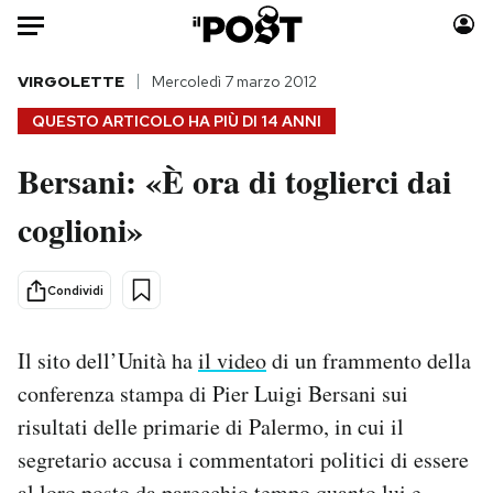
Auto
VIRGOLETTE
Mercoledì 7 marzo 2012
QUESTO ARTICOLO HA PIÙ DI
14 ANNI
HOME
Bersani: «È ora di toglierci dai
Italia
Moda
coglioni»
Mondo
Libri
Politica
Consumismi
Tecnologia
Storie/Idee
Condividi
Internet
Ok Boomer!
Scienza
Media
Il sito dell’Unità ha
il video
di un frammento della
Cultura
Europa
conferenza stampa di Pier Luigi Bersani sui
Economia
Altrecose
risultati delle primarie di Palermo, in cui il
Sport
Mondiali calcio 2026
segretario accusa i commentatori politici di essere
al loro posto da parecchio tempo quanto lui e