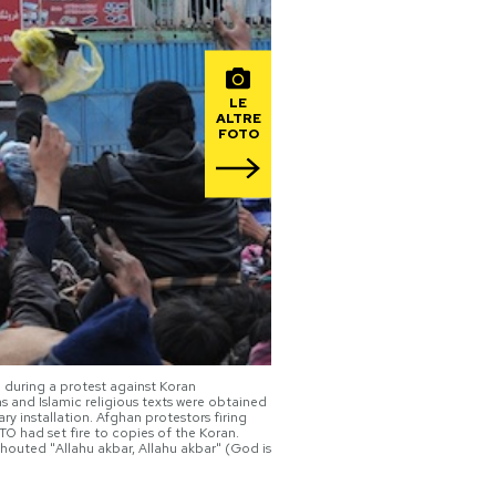
LE
ALTRE
FOTO
e during a protest against Koran
s and Islamic religious texts were obtained
 installation. Afghan protestors firing
TO had set fire to copies of the Koran.
houted "Allahu akbar, Allahu akbar" (God is