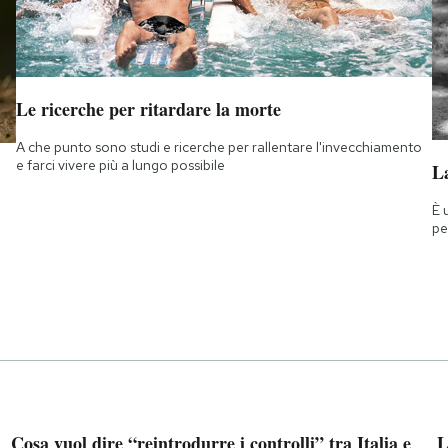
Le ricerche per ritardare la morte
A che punto sono studi e ricerche per rallentare l'invecchiamento
e farci vivere più a lungo possibile
La
È 
pe
Cosa vuol dire “reintrodurre i controlli” tra Italia e
L