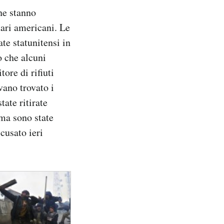
ne stanno
tari americani. Le
te statunitensi in
o che alcuni
ore di rifiuti
vano trovato i
tate ritirate
 ma sono state
cusato ieri