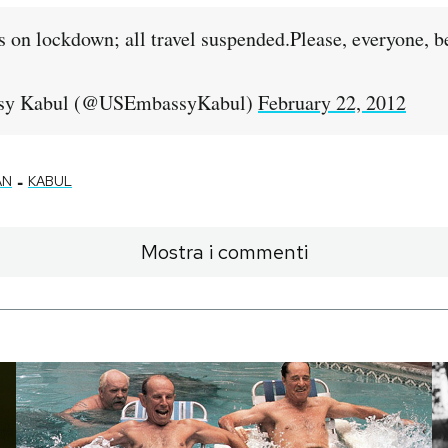
 on lockdown; all travel suspended.Please, everyone, be
sy Kabul (@USEmbassyKabul)
February 22, 2012
-
AN
KABUL
Mostra i commenti