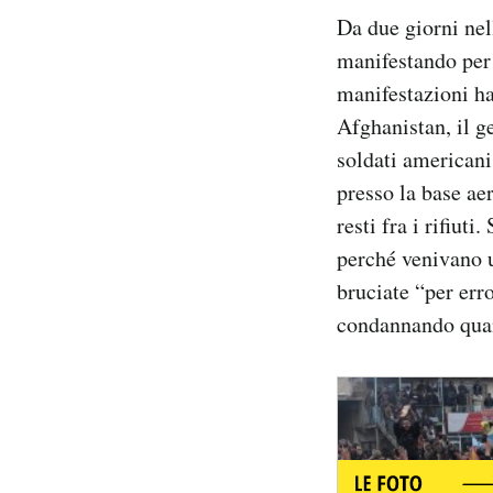
Notifiche mobile
Da due giorni nel
Regala il Post
manifestando per 
Hai bisogno di aiuto?
manifestazioni ha
Esci
Afghanistan, il ge
soldati americani
presso la base ae
resti fra i rifiut
perché venivano u
bruciate “per erro
condannando quan