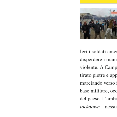
Ieri i soldati am
disperdere i mani
violente. A Camp 
tirato pietre e ap
marciando verso i
base militare, oc
del paese. L’amba
lockdown
– nessu