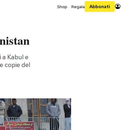
Abbonati
Shop
Regala
nistan
i a Kabul e
e copie del