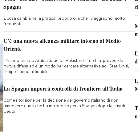
Spagna
e
E cosa cambia nella pratica, proprio ora che i viaggi sono molto
frequenti
M
m
C’è una nuova alleanza militare intorno al Medio
Oriente
L
d
L'hanno firmata Arabia Saudita, Pakistan e Turchia: prevede la
mutua difesa ed è un modo per cercare alternative agli Stati Uniti,
sempre meno affidabili
L
La Spagna imporrà controlli di frontiera all’Italia
M
Come ritorsione per la decisione del governo italiano di non
rimuovere quelli che ha introdotto per la Spagna dopo la crisi di
T
Ceuta
n