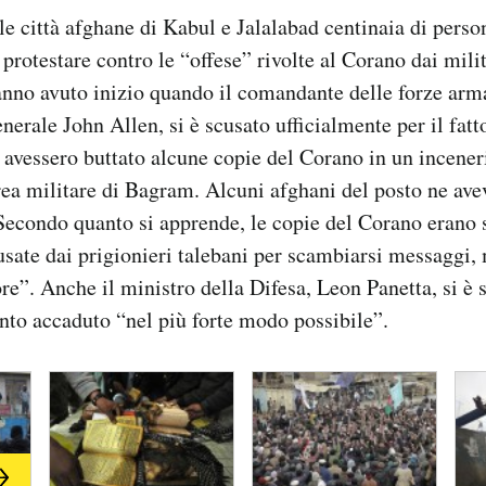
le città afghane di Kabul e Jalalabad centinaia di perso
protestare contro le “offese” rivolte al Corano dai mili
nno avuto inizio quando il comandante delle forze arma
nerale John Allen, si è scusato ufficialmente per il fatt
 avessero buttato alcune copie del Corano in un incenerit
rea militare di Bagram. Alcuni afghani del posto ne ave
i. Secondo quanto si apprende, le copie del Corano erano s
sate dai prigionieri talebani per scambiarsi messaggi,
re”. Anche il ministro della Difesa, Leon Panetta, si è s
to accaduto “nel più forte modo possibile”.