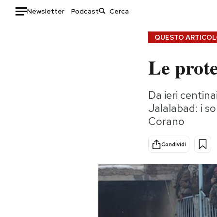
Newsletter
Podcast
Auto
QUESTO ARTICOLO
Le prote
HOME
Italia
Moda
Da ieri centin
Mondo
Libri
Jalalabad: i s
Politica
Consumismi
Corano
Tecnologia
Storie/Idee
Internet
Ok Boomer!
Condividi
Scienza
Media
Cultura
Europa
Economia
Altrecose
Sport
Mondiali calcio 2026