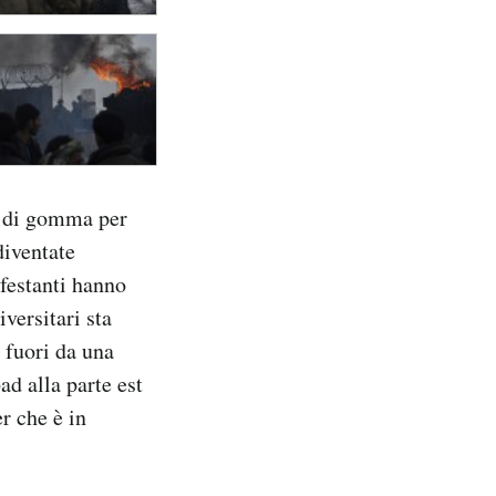
li di gomma per
diventate
festanti hanno
versitari sta
 fuori da una
ad alla parte est
r che è in