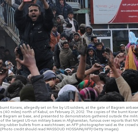
rnt Korans, allegedly set on fire by US soldiers, at the gate of Bagram airbas
(40 miles) north of Kabul, on February 21, 2012. The copies of the burnt Koran
e Bagram air base, and presented to demonstrators gathered outside the military
 the largest US-run military bases in Afghanistan, furious over reports that NA
ng rubber bullets from a watchtower, an AFP photographer said as the crowd s
 (Photo credit should read MASSOUD HOSSAINI/AFP/Getty Images)