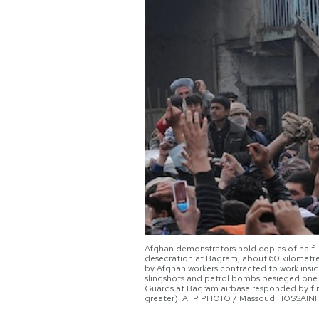
PODCAST
NEWSLETTER
I MIEI PREFERITI
SHOP
CALENDARIO
Afghan demonstrators hold copies of half-bu
desecration at Bagram, about 60 kilometres 
AREA PERSONALE
by Afghan workers contracted to work insid
slingshots and petrol bombs besieged one of
Guards at Bagram airbase responded by firi
Area Personale
greater). AFP PHOTO / Massoud HOSSAINI
Newsletter