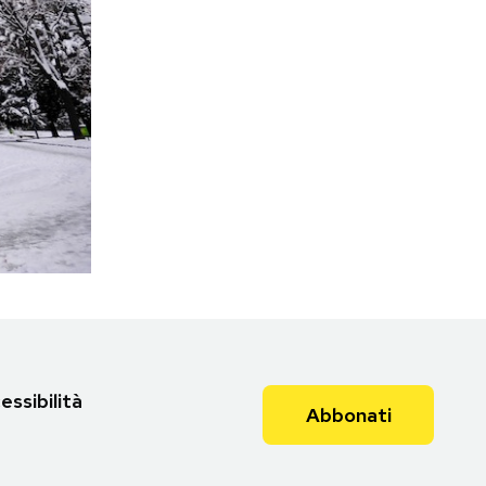
essibilità
Abbonati