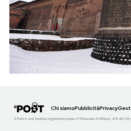
PODCAST
NEWSLETTER
I MIEI PREFERITI
SHOP
CALENDARIO
Chi siamo
Pubblicità
Privacy
Gesti
AREA PERSONALE
Il Post è una testata registrata presso il Tribunale di Milano, 419 del
Area Personale
Newsletter