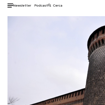
Newsletter
Podcast
Auto
HOME
Italia
Moda
Mondo
Libri
Politica
Consumismi
Tecnologia
Storie/Idee
Internet
Ok Boomer!
Scienza
Media
Cultura
Europa
Economia
Altrecose
Sport
Mondiali calcio 2026