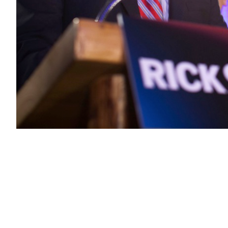
PODCAST
NEWSLETTER
I MIEI PREFERITI
SHOP
CALENDARIO
AREA PERSONALE
Area Personale
Newsletter