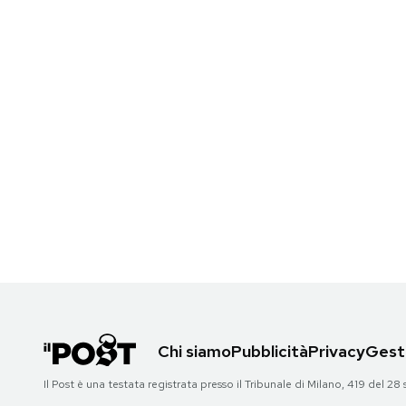
Notifiche mobile
Regala il Post
Hai bisogno di aiuto?
Esci
Chi siamo
Pubblicità
Privacy
Gesti
Il Post è una testata registrata presso il Tribunale di Milano, 419 del