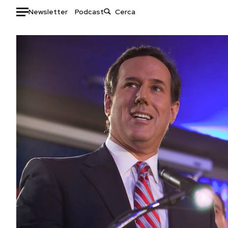
Newsletter
Podcast
Auto
HOME
Italia
Moda
Mondo
Libri
Politica
Consumismi
Tecnologia
Storie/Idee
Internet
Ok Boomer!
Scienza
Media
Cultura
Europa
Economia
Altrecose
Sport
Mondiali calcio 2026