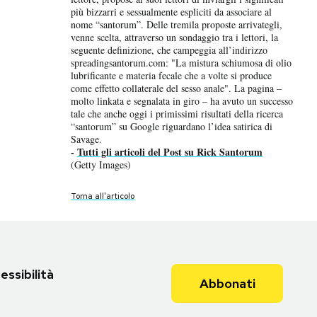
più bizzarri e sessualmente espliciti da associare al
(Matthew Cavanaugh/Getty Images)
nome “santorum”. Delle tremila proposte arrivategli,
Torna all'articolo
venne scelta, attraverso un sondaggio tra i lettori, la
Torna all'articolo
seguente definizione, che campeggia all’indirizzo
spreadingsantorum.com: "La mistura schiumosa di olio
lubrificante e materia fecale che a volte si produce
come effetto collaterale del sesso anale". La pagina –
molto linkata e segnalata in giro – ha avuto un successo
tale che anche oggi i primissimi risultati della ricerca
“santorum” su Google riguardano l’idea satirica di
Savage.
-
Tutti gli articoli del Post su Rick Santorum
(Getty Images)
Torna all'articolo
essibilità
Abbonati