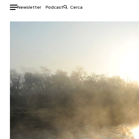
Newsletter
Podcast
Auto
HOME
Italia
Moda
Mondo
Libri
Politica
Consumismi
Tecnologia
Storie/Idee
Internet
Ok Boomer!
Scienza
Media
Cultura
Europa
Economia
Altrecose
Sport
Mondiali calcio 2026