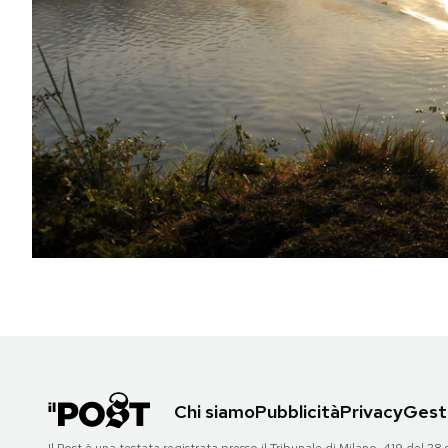
PODCAST
NEWSLETTER
I MIEI PREFERITI
SHOP
CALENDARIO
AREA PERSONALE
Chi siamo
Pubblicità
Privacy
Gesti
Area Personale
Newsletter