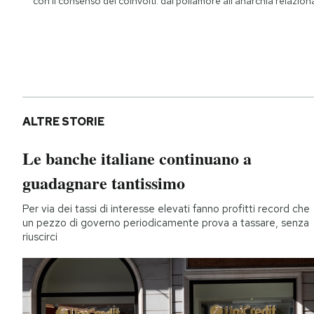
con il consenso dei coinvolti: dal poliamore all'anarchia relazion
ALTRE STORIE
Le banche italiane continuano a
guadagnare tantissimo
Per via dei tassi di interesse elevati fanno profitti record che
un pezzo di governo periodicamente prova a tassare, senza
riuscirci