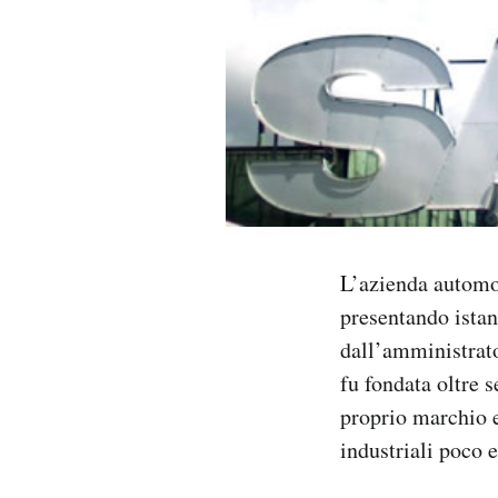
PODCAST
NEWSLETTER
I MIEI PREFERITI
SHOP
L’azienda automo
presentando istan
CALENDARIO
dall’amministrato
fu fondata oltre 
AREA PERSONALE
proprio marchio e 
industriali poco e
Area Personale
Newsletter