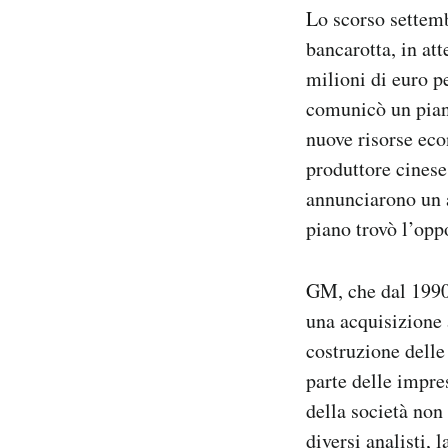
Lo scorso settemb
Notifiche mobile
Regala il Post
bancarotta, in at
Hai bisogno di aiuto?
milioni di euro p
Esci
comunicò un piano
nuove risorse eco
produttore cines
annunciarono un a
piano trovò l’op
GM, che dal 1990 
una acquisizione 
costruzione dell
parte delle impre
della società non
diversi analisti, 