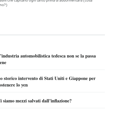
asmi che capitano ogni tanto prima di addormentarsi (cosa
no?)
’industria automobilistica tedesca non se la passa
ene
o storico intervento di Stati Uniti e Giappone per
ostenere lo yen
i siamo mezzi salvati dall’inflazione?