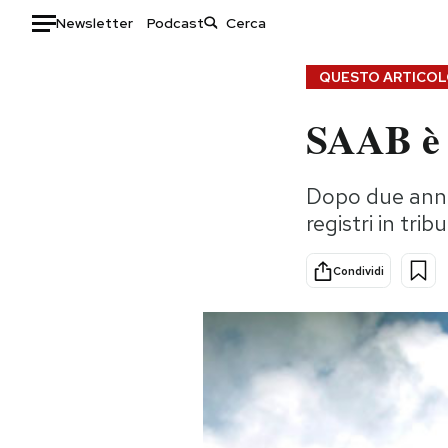
Newsletter
Podcast
Auto
QUESTO ARTICOLO
SAAB è f
HOME
Italia
Moda
Dopo due anni 
Mondo
Libri
registri in tri
Politica
Consumismi
Tecnologia
Storie/Idee
Condividi
Internet
Ok Boomer!
Scienza
Media
Cultura
Europa
Economia
Altrecose
Sport
Mondiali calcio 2026