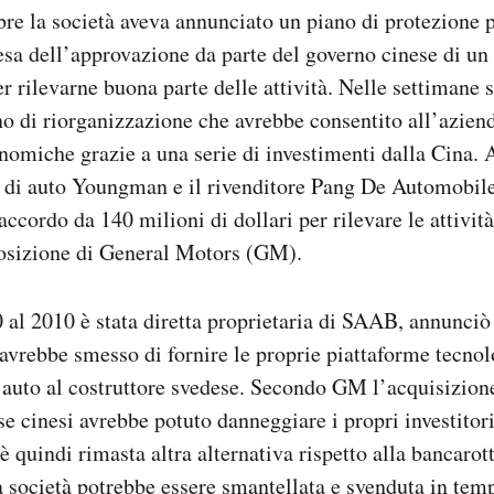
re la società aveva annunciato un piano di protezione p
tesa dell’approvazione da parte del governo cinese di u
er rilevarne buona parte delle attività. Nelle settimane
 di riorganizzazione che avrebbe consentito all’aziend
nomiche grazie a una serie di investimenti dalla Cina. A
e di auto Youngman e il rivenditore Pang De Automobil
ccordo da 140 milioni di dollari per rilevare le attivit
posizione di General Motors (GM).
al 2010 è stata diretta proprietaria di SAAB, annunciò 
avrebbe smesso di fornire le proprie piattaforme tecnol
e auto al costruttore svedese. Secondo GM l’acquisizio
se cinesi avrebbe potuto danneggiare i propri investitori
 è quindi rimasta altra alternativa rispetto alla bancaro
la società potrebbe essere smantellata e svenduta in temp