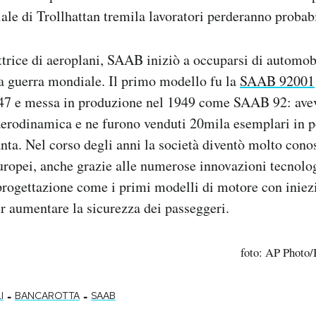
iale di Trollhattan tremila lavoratori perderanno probab
rice di aeroplani, SAAB iniziò a occuparsi di automobil
a guerra mondiale. Il primo modello fu la
SAAB 92001
947 e messa in produzione nel 1949 come SAAB 92: avev
erodinamica e ne furono venduti 20mila esemplari in po
ta. Nel corso degli anni la società diventò molto conos
europei, anche grazie alle numerose innovazioni tecnolo
 progettazione come i primi modelli di motore con iniezi
er aumentare la sicurezza dei passeggeri.
foto: AP Photo/
-
-
I
BANCAROTTA
SAAB