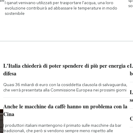
ale
sp
I qanat venivano utilizzati per trasportare l'acqua, una loro
so
evoluzione contribuirà ad abbassare le temperature in modo
sostenibile
L’Italia chiederà di poter spendere di più per energia e
L
difesa
b
Quasi 36 miliardi di euro con la cosiddetta clausola di salvaguardia,
che verrà presentata alla Commissione Europea nei prossimi giorni
L
s
Anche le macchine da caffè hanno un problema con la
Cina
C
I produttori italiani mantengono il primato sulle macchine da bar
tradizionali, che però si vendono sempre meno rispetto alle