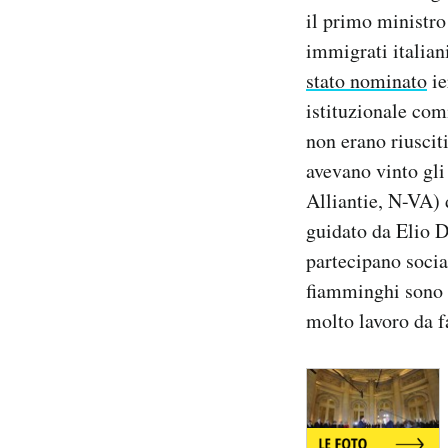
Notifiche mobile
il primo ministro
Regala il Post
immigrati italian
Hai bisogno di aiuto?
stato nominato
ie
Esci
istituzionale com
non erano riuscit
avevano vinto gl
Alliantie, N-VA) 
guidato da Elio D
partecipano social
fiamminghi sono a
molto lavoro da f