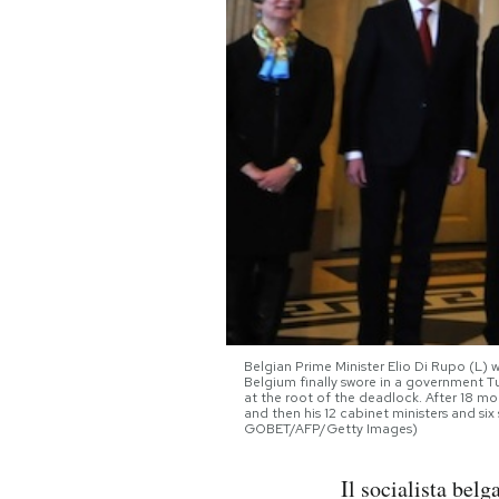
PODCAST
NEWSLETTER
I MIEI PREFERITI
SHOP
CALENDARIO
Belgian Prime Minister Elio Di Rupo (L) w
Belgium finally swore in a government Tue
at the root of the deadlock. After 18 mon
AREA PERSONALE
and then his 12 cabinet ministers and 
GOBET/AFP/Getty Images)
Area Personale
Il socialista bel
Newsletter