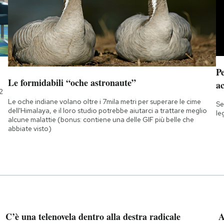
Pe
Le formidabili “oche astronaute”
a
2
Le oche indiane volano oltre i 7mila metri per superare le cime
Se
dell'Himalaya, e il loro studio potrebbe aiutarci a trattare meglio
le
alcune malattie (bonus: contiene una delle GIF più belle che
abbiate visto)
C’è una telenovela dentro alla destra radicale
A