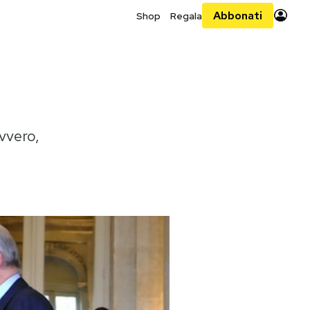
Abbonati
Shop
Regala
vvero,