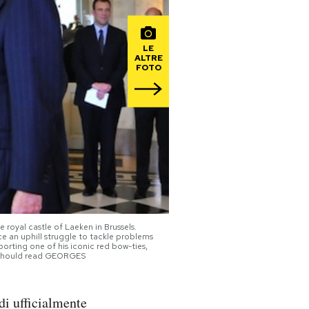
LE
ALTRE
FOTO
 royal castle of Laeken in Brussels.
ce an uphill struggle to tackle problems
porting one of his iconic red bow-ties,
t should read GEORGES
di ufficialmente