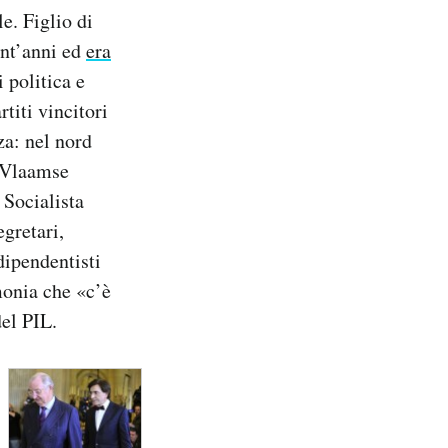
e. Figlio di
ant’anni ed
era
 politica e
titi vincitori
za: nel nord
-Vlaamse
 Socialista
gretari,
dipendentisti
monia che «c’è
del PIL.