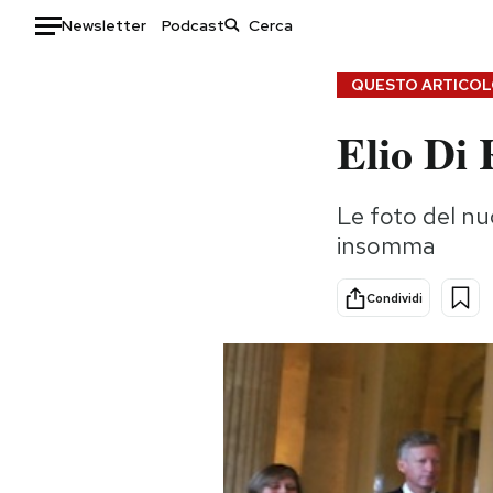
Newsletter
Podcast
Auto
QUESTO ARTICOLO
Elio Di 
HOME
Italia
Moda
Le foto del nu
Mondo
Libri
insomma
Politica
Consumismi
Tecnologia
Storie/Idee
Condividi
Internet
Ok Boomer!
Scienza
Media
Cultura
Europa
Economia
Altrecose
Sport
Mondiali calcio 2026