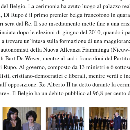
 del Belgio. La cerimonia ha avuto luogo al palazzo real
i, Di Rupo è il primo premier belga francofono in quar
ri sera dal Re. Il suo insediamento mette fine a una crisi
inciata dopo le elezioni di giugno del 2010, quando i par
i a trovare un’intesa sulla formazione di una maggioran
i autonomisti della Nuova Alleanza Fiamminga (Nieuw
di Bart De Wever, mentre al sud i francofoni del Partito
i Rupo. Al governo, composto da 13 ministri e 6 sottose
isti, cristiano-democratici e liberali, mentre verdi e in
ll’opposizione. Re Alberto II ha detto durante la ceri
are». Il Belgio ha un debito pubblico al 96,8 per cento 