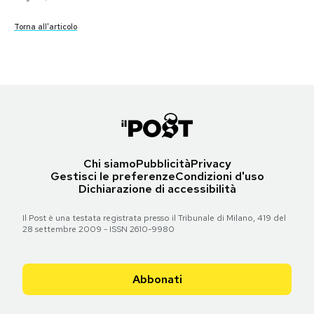
Torna all'articolo
Torna all'articolo
Torna all'articolo
Torna all'articolo
Torna all'articolo
Torna all'articolo
Torna all'articolo
Torna all'articolo
Torna all'articolo
Torna all'articolo
Torna all'articolo
Torna all'articolo
Torna all'articolo
Torna all'articolo
Torna all'articolo
PODCAST
NEWSLETTER
I MIEI PREFERITI
Chi siamo
Pubblicità
Privacy
SHOP
Gestisci le preferenze
Condizioni d'uso
Dichiarazione di accessibilità
CALENDARIO
Il Post è una testata registrata presso il Tribunale di Milano, 419 del
28 settembre 2009 - ISSN 2610-9980
AREA PERSONALE
Abbonati
Area Personale
Newsletter