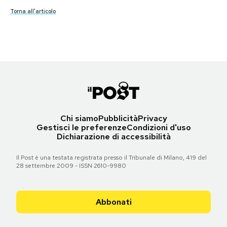
Torna all'articolo
Torna all'articolo
Torna all'articolo
Torna all'articolo
Torna all'articolo
Torna all'articolo
Torna all'articolo
Torna all'articolo
Torna all'articolo
Torna all'articolo
Torna all'articolo
Torna all'articolo
Torna all'articolo
Torna all'articolo
Torna all'articolo
PODCAST
NEWSLETTER
I MIEI PREFERITI
Chi siamo
Pubblicità
Privacy
SHOP
Gestisci le preferenze
Condizioni d'uso
Dichiarazione di accessibilità
CALENDARIO
Il Post è una testata registrata presso il Tribunale di Milano, 419 del
28 settembre 2009 - ISSN 2610-9980
AREA PERSONALE
Abbonati
Area Personale
Newsletter