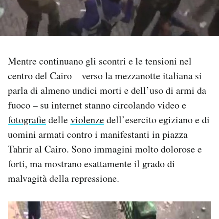
PODCAST
NEWSLETTER
Mentre continuano gli scontri e le tensioni nel
centro del Cairo – verso la mezzanotte italiana si
I MIEI PREFERITI
parla di almeno undici morti e dell’uso di armi da
fuoco – su internet stanno circolando video e
SHOP
fotografie
delle
violenze
dell’esercito egiziano e di
uomini armati contro i manifestanti in piazza
Tahrir al Cairo. Sono immagini molto dolorose e
CALENDARIO
forti, ma mostrano esattamente il grado di
malvagità della repressione.
AREA PERSONALE
Area Personale
Newsletter