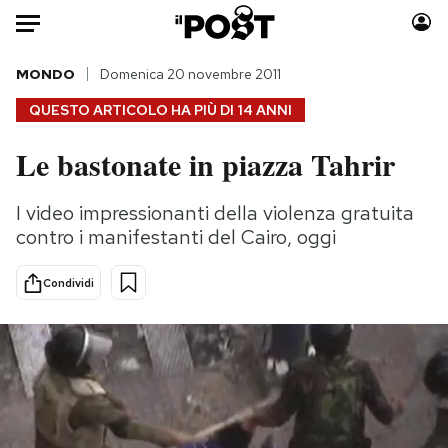
Auto
MONDO
Domenica 20 novembre 2011
QUESTO ARTICOLO HA PIÙ DI
14 ANNI
HOME
Le bastonate in piazza Tahrir
Italia
Moda
Mondo
Libri
I video impressionanti della violenza gratuita
Politica
Consumismi
contro i manifestanti del Cairo, oggi
Tecnologia
Storie/Idee
Internet
Ok Boomer!
Condividi
Scienza
Media
Cultura
Europa
Economia
Altrecose
Sport
Mondiali calcio 2026