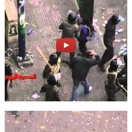
Notifiche mobile
Regala il Post
Hai bisogno di aiuto?
Esci