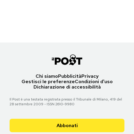
Barack Obama osserva il Martin Luther King Memorial a Washington –
Notifiche mobile
14 ottobre 2011
Regala il Post
(foto: Pete Souza)
Hai bisogno di aiuto?
Torna all'articolo
Esci
Chi siamo
Pubblicità
Privacy
Gestisci le preferenze
Condizioni d'uso
Dichiarazione di accessibilità
Il Post è una testata registrata presso il Tribunale di Milano, 419 del
28 settembre 2009 - ISSN 2610-9980
Abbonati