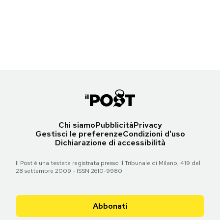
Barack Obama osserva il Martin Luther King Memorial a Washington –
Notifiche mobile
14 ottobre 2011
Regala il Post
(foto: Pete Souza)
Hai bisogno di aiuto?
Torna all'articolo
Esci
Chi siamo
Pubblicità
Privacy
Gestisci le preferenze
Condizioni d'uso
Dichiarazione di accessibilità
Il Post è una testata registrata presso il Tribunale di Milano, 419 del
28 settembre 2009 - ISSN 2610-9980
Abbonati