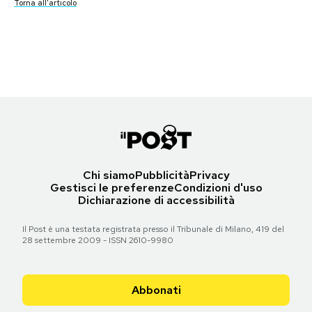
Torna all'articolo
Torna all'articolo
Le prime pagine di martedì 8 novembre 2011
Torna all'articolo
Torna all'articolo
Torna all'articolo
Notifiche mobile
Torna all'articolo
Torna all'articolo
Torna all'articolo
Regala il Post
Hai bisogno di aiuto?
Torna all'articolo
Esci
Chi siamo
Pubblicità
Privacy
Gestisci le preferenze
Condizioni d'uso
Dichiarazione di accessibilità
Il Post è una testata registrata presso il Tribunale di Milano, 419 del
28 settembre 2009 - ISSN 2610-9980
Abbonati