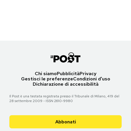
Torna all'articolo
Torna all'articolo
Le prime pagine di martedì 8 novembre 2011
Torna all'articolo
Torna all'articolo
Torna all'articolo
Notifiche mobile
Torna all'articolo
Torna all'articolo
Torna all'articolo
Regala il Post
Hai bisogno di aiuto?
Torna all'articolo
Esci
Chi siamo
Pubblicità
Privacy
Gestisci le preferenze
Condizioni d'uso
Dichiarazione di accessibilità
Il Post è una testata registrata presso il Tribunale di Milano, 419 del
28 settembre 2009 - ISSN 2610-9980
Abbonati