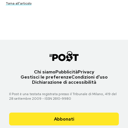
Torna all'articolo
Torna all'articolo
Le prime pagine di martedì 8 novembre 2011
Torna all'articolo
Torna all'articolo
Torna all'articolo
Notifiche mobile
Torna all'articolo
Torna all'articolo
Torna all'articolo
Regala il Post
Hai bisogno di aiuto?
Torna all'articolo
Esci
Chi siamo
Pubblicità
Privacy
Gestisci le preferenze
Condizioni d'uso
Dichiarazione di accessibilità
Il Post è una testata registrata presso il Tribunale di Milano, 419 del
28 settembre 2009 - ISSN 2610-9980
Abbonati