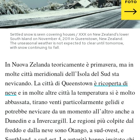
FOTO
PODCAST
NEWSLETTER
Settled snow is seen covering houses / XXX on New Zealand’s lower
South Island on November 4, 2011 in Queenstown, New Zealand.
The unseasonal weather is not expected to clear until tomorrow,
with snow continuing to fall.
I MIEI PREFERITI
In Nuova Zelanda teoricamente è primavera, ma in
molte città meridionali dell’Isola del Sud sta
SHOP
nevicando. La città di Queenstown
è ricoperta di
neve
e in molte altre città la temperatura si è molto
CALENDARIO
abbassata, tirano venti particolarmente gelidi e
potrebbe nevicare da un momento all’altro anche a
AREA PERSONALE
Dunedin e a Invercargill. Le regioni più colpite dal
freddo e dalla neve sono Otango, a sud-ovest, e
Area Personale
Newsletter
Southland, a sud-est. Le autorità hanno invitato chi