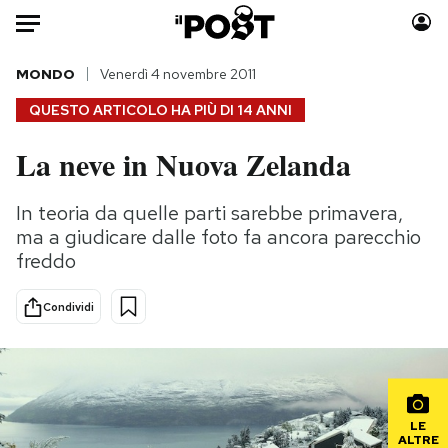
Auto
MONDO
Venerdì 4 novembre 2011
QUESTO ARTICOLO HA PIÙ DI
14 ANNI
HOME
La neve in Nuova Zelanda
Italia
Moda
Mondo
Libri
In teoria da quelle parti sarebbe primavera,
Politica
Consumismi
ma a giudicare dalle foto fa ancora parecchio
Tecnologia
Storie/Idee
freddo
Internet
Ok Boomer!
Condividi
Scienza
Media
Cultura
Europa
Economia
Altrecose
Sport
Mondiali calcio 2026
LE
ALTRE