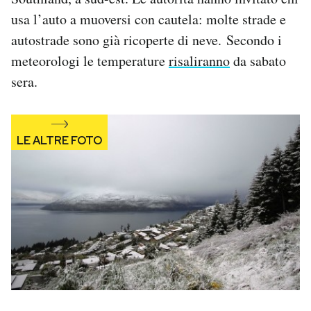
Notifiche mobile
usa l’auto a muoversi con cautela: molte strade e
Regala il Post
autostrade sono già ricoperte di neve. Secondo i
Hai bisogno di aiuto?
meteorologi le temperature
risaliranno
da sabato
Esci
sera.