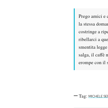
Notifiche mobile
Regala il Post
Prego amici e 
Hai bisogno di aiuto?
Esci
la stessa doma
costringe a rip
ribellarci a qu
smentita legge 
salga, il caffè 
erompe con il s
Tag:
MICHELE SE