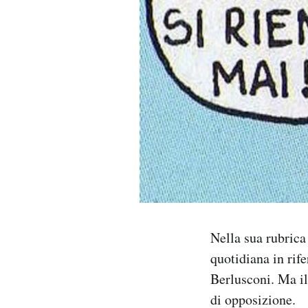
PODCAST
NEWSLETTER
I MIEI PREFERITI
SHOP
CALENDARIO
Nella sua rubrica
AREA PERSONALE
quotidiana in rif
Berlusconi. Ma il
Area Personale
di opposizione.
Newsletter