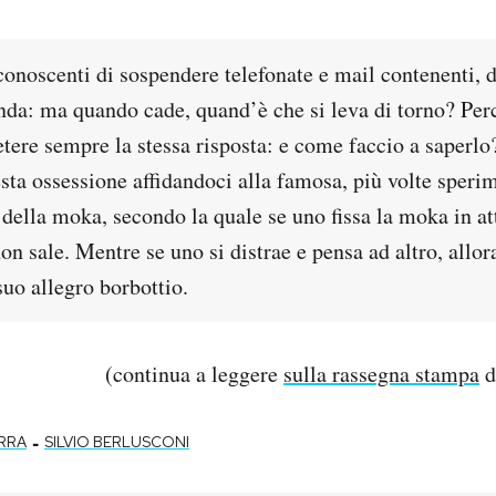
conoscenti di sospendere telefonate e mail contenenti, 
nda: ma quando cade, quand’è che si leva di torno? Per
etere sempre la stessa risposta: e come faccio a saperl
esta ossessione affidandoci alla famosa, più volte speri
della moka, secondo la quale se uno fissa la moka in att
non sale. Mentre se uno si distrae e pensa ad altro, allora
uo allegro borbottio.
(continua a leggere
sulla rassegna stampa
d
-
RRA
SILVIO BERLUSCONI