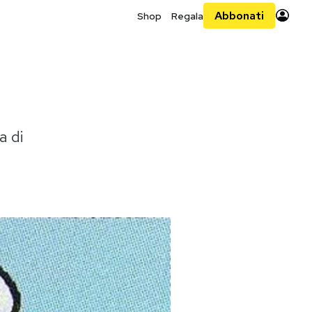
Abbonati
Shop
Regala
a di