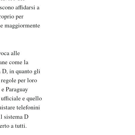
scono affidarsi a
roprio per
iene maggiormente
voca alle
icane come la
 D, in quanto gli
 regole per loro
a e Paraguay
 ufficiale e quello
istare telefonini
 il sistema D
rto a tutti.