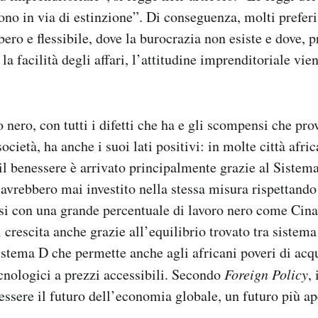
no in via di estinzione”. Di conseguenza, molti preferi
ero e flessibile, dove la burocrazia non esiste e dove, p
la facilità degli affari, l’attitudine imprenditoriale v
o nero, con tutti i difetti che ha e gli scompensi che pro
 società, ha anche i suoi lati positivi: in molte città afr
il benessere è arrivato principalmente grazie al Sistema
avrebbero mai investito nella stessa misura rispettando
si con una grande percentuale di lavoro nero come Cin
i crescita anche grazie all’equilibrio trovato tra sistema
sistema D che permette anche agli africani poveri di acqu
tecnologici a prezzi accessibili. Secondo
Foreign Policy
,
ssere il futuro dell’economia globale, un futuro più ape