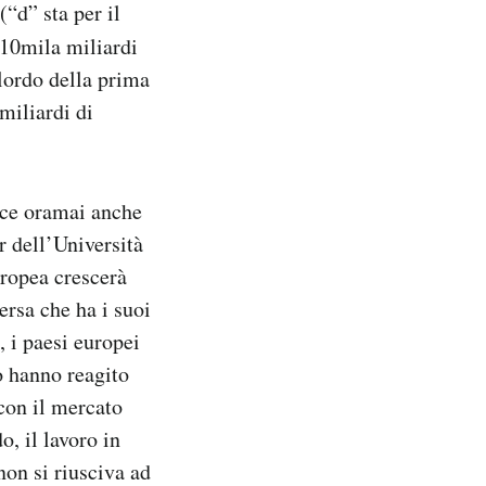
“d” sta per il
 10mila miliardi
 lordo della prima
miliardi di
isce oramai anche
r dell’Università
uropea crescerà
rsa che ha i suoi
 i paesi europei
o hanno reagito
 con il mercato
, il lavoro in
non si riusciva ad