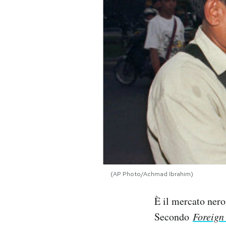
PODCAST
NEWSLETTER
I MIEI PREFERITI
SHOP
CALENDARIO
(AP Photo/Achmad Ibrahim)
AREA PERSONALE
È il mercato nero
Area Personale
Secondo
Foreign
Newsletter