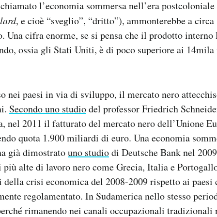
chiamato l’economia sommersa nell’era postcoloniale (
lard
, e cioè “sveglio”, “dritto”), ammonterebbe a circa
no. Una cifra enorme, se si pensa che il prodotto interno
o, ossia gli Stati Uniti, è di poco superiore ai 14mila 
o nei paesi in via di sviluppo, il mercato nero attecch
hi.
Secondo uno studio
del professor Friedrich Schneide
ia, nel 2011 il fatturato del mercato nero dell’Unione E
endo quota 1.900 miliardi di euro. Una economia somme
a già dimostrato
uno studio
di Deutsche Bank nel 2009,
i più alte di lavoro nero come Grecia, Italia e Portogall
ti della crisi economica del 2008-2009 rispetto ai paesi
mente regolamentato. In Sudamerica nello stesso periodo
perché rimanendo nei canali occupazionali tradizionali 