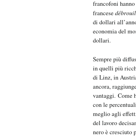
francofoni hanno 
Notifiche mobile
francese
débrouil
Regala il Post
Hai bisogno di aiuto?
di dollari all’an
Esci
economia del mond
dollari.
Sempre più diffus
in quelli più ricc
di Linz, in Austr
ancora, raggiung
vantaggi. Come h
con le percentual
meglio agli effet
del lavoro decisa
nero è cresciuto 