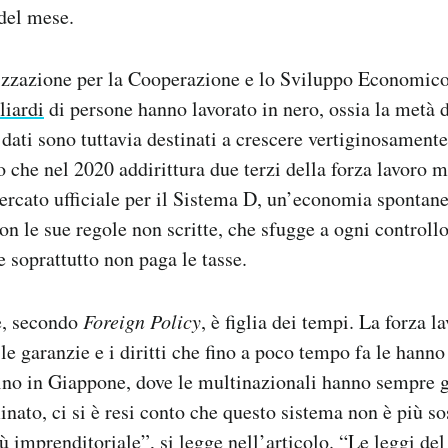
 del mese.
zzazione per la Cooperazione e lo Sviluppo Economi
liardi
di persone hanno lavorato in nero, ossia la metà d
dati sono tuttavia destinati a crescere vertiginosamente
che nel 2020 addirittura due terzi della forza lavoro 
rcato ufficiale per il Sistema D, un’economia spontanea
on le sue regole non scritte, che sfugge a ogni controllo
e soprattutto non paga le tasse.
e, secondo
Foreign Policy
, è figlia dei tempi. La forza 
e garanzie e i diritti che fino a poco tempo fa le hanno
sino in Giappone, dove le multinazionali hanno sempre g
nato, ci si è resi conto che questo sistema non è più so
imprenditoriale”, si legge nell’articolo. “Le leggi del