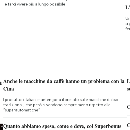
e farci vivere più a lungo possibile
L
Un
si
fe
ù
Anche le macchine da caffè hanno un problema con la
L
Cina
s
I produttori italiani mantengono il primato sulle macchine da bar
tradizionali, che però si vendono sempre meno rispetto alle
C
a
“superautomatiche”
C
Quanto abbiamo speso, come e dove, col Superbonus