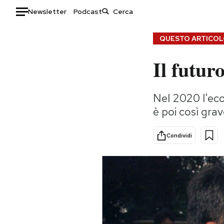
Newsletter
Podcast
Auto
QUESTO ARTICOLO
Il futur
HOME
Italia
Moda
Nel 2020 l'ec
Mondo
Libri
è poi così gra
Politica
Consumismi
Tecnologia
Storie/Idee
Condividi
Internet
Ok Boomer!
Scienza
Media
Cultura
Europa
Economia
Altrecose
Sport
Mondiali calcio 2026