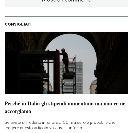
PODCAST
CONSIGLIATI
NEWSLETTER
I MIEI PREFERITI
SHOP
CALENDARIO
Perché in Italia gli stipendi aumentano ma non ce ne
AREA PERSONALE
accorgiamo
Area Personale
Se avete un reddito inferiore ai 50mila euro è probabile che
leggere questo articolo vi causi sconforto
Newsletter