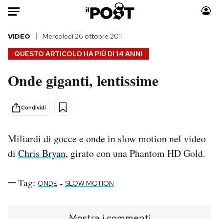
Auto
VIDEO
Mercoledì 26 ottobre 2011
QUESTO ARTICOLO HA PIÙ DI
14 ANNI
HOME
Onde giganti, lentissime
Italia
Moda
Mondo
Libri
Condividi
Politica
Consumismi
Tecnologia
Storie/Idee
Miliardi di gocce e onde in slow motion nel video
Internet
Ok Boomer!
di
Chris Bryan
, girato con una Phantom HD Gold.
Scienza
Media
Cultura
Europa
Economia
Altrecose
Tag:
-
ONDE
SLOW MOTION
Sport
Mondiali calcio 2026
Mostra i commenti