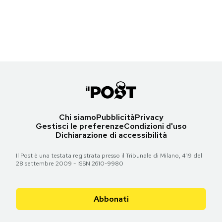
Un cartello ferroviario vicino al binario 17 della stazione di Grunewald,
Notifiche mobile
a Berlino, 18 ottobre 2011. (Sean Gallup/Getty Images)
Regala il Post
Hai bisogno di aiuto?
Torna all'articolo
Esci
Chi siamo
Pubblicità
Privacy
Gestisci le preferenze
Condizioni d'uso
Dichiarazione di accessibilità
Il Post è una testata registrata presso il Tribunale di Milano, 419 del
28 settembre 2009 - ISSN 2610-9980
Abbonati