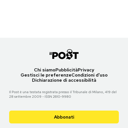
I giornali inglesi di venerdì 14 ottobre
Torna all'articolo
Notifiche mobile
Torna all'articolo
Regala il Post
Hai bisogno di aiuto?
Torna all'articolo
Esci
Chi siamo
Pubblicità
Privacy
Gestisci le preferenze
Condizioni d'uso
Dichiarazione di accessibilità
Il Post è una testata registrata presso il Tribunale di Milano, 419 del
28 settembre 2009 - ISSN 2610-9980
Abbonati