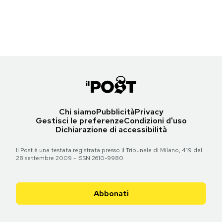
Torna all'articolo
Torna all'articolo
Torna all'articolo
Torna all'articolo
Torna all'articolo
Notifiche mobile
Torna all'articolo
Torna all'articolo
Regala il Post
Torna all'articolo
Torna all'articolo
Torna all'articolo
Torna all'articolo
Torna all'articolo
Torna all'articolo
Torna all'articolo
Hai bisogno di aiuto?
Esci
Chi siamo
Pubblicità
Privacy
Gestisci le preferenze
Condizioni d'uso
Dichiarazione di accessibilità
Il Post è una testata registrata presso il Tribunale di Milano, 419 del
28 settembre 2009 - ISSN 2610-9980
Abbonati