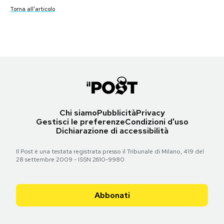
Torna all'articolo
Torna all'articolo
Torna all'articolo
Torna all'articolo
Torna all'articolo
Notifiche mobile
Torna all'articolo
Torna all'articolo
Regala il Post
Torna all'articolo
Torna all'articolo
Torna all'articolo
Torna all'articolo
Torna all'articolo
Torna all'articolo
Torna all'articolo
Hai bisogno di aiuto?
Esci
Chi siamo
Pubblicità
Privacy
Gestisci le preferenze
Condizioni d'uso
Dichiarazione di accessibilità
Il Post è una testata registrata presso il Tribunale di Milano, 419 del
28 settembre 2009 - ISSN 2610-9980
Abbonati