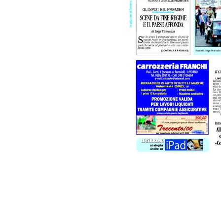
PODCAST
NEWSLETTER
I MIEI PREFERITI
SHOP
CALENDARIO
AREA PERSONALE
Area Personale
Newsletter