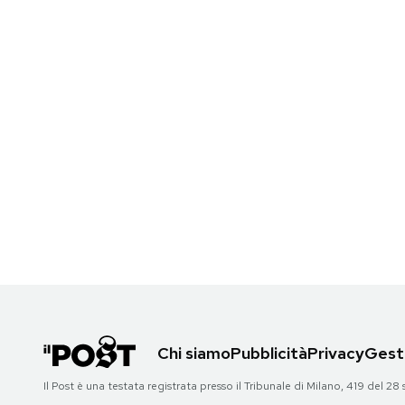
Notifiche mobile
Regala il Post
Hai bisogno di aiuto?
Esci
Chi siamo
Pubblicità
Privacy
Gesti
Il Post è una testata registrata presso il Tribunale di Milano, 419 del