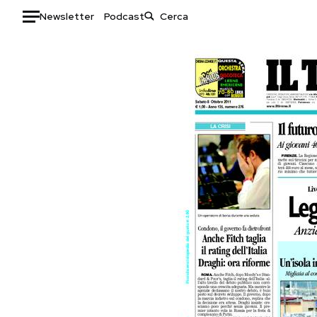
Newsletter
Podcast
Auto
HOME
Italia
Moda
Mondo
Libri
Politica
Consumismi
Tecnologia
Storie/Idee
Internet
Ok Boomer!
Scienza
Media
Cultura
Europa
Economia
Altrecose
Sport
Mondiali calcio 2026