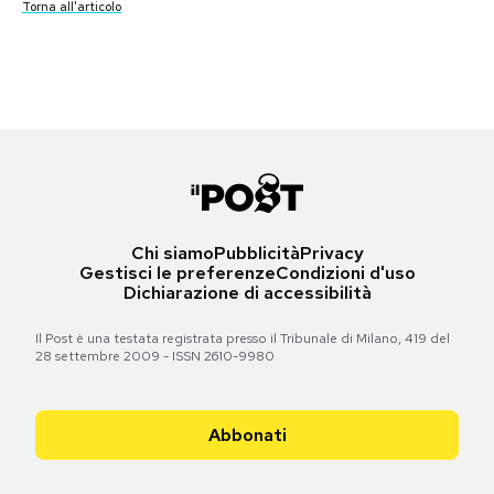
Torna all'articolo
foto: Keystone/Getty Images
Notifiche mobile
foto: Ron Case/Keystone/Getty Images
Regala il Post
Torna all'articolo
Torna all'articolo
Hai bisogno di aiuto?
Esci
Chi siamo
Pubblicità
Privacy
Gestisci le preferenze
Condizioni d'uso
Dichiarazione di accessibilità
Il Post è una testata registrata presso il Tribunale di Milano, 419 del
28 settembre 2009 - ISSN 2610-9980
Abbonati