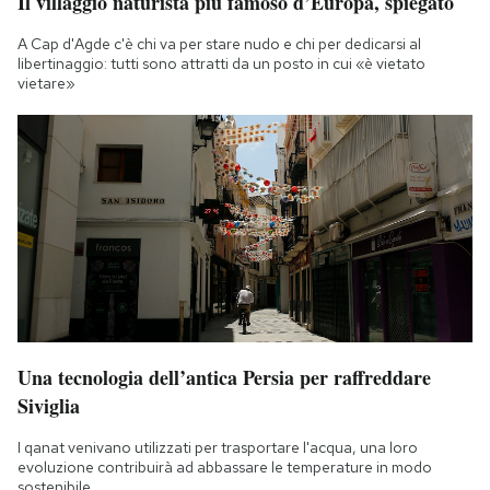
Il villaggio naturista più famoso d’Europa, spiegato
Notifiche mobile
A Cap d'Agde c'è chi va per stare nudo e chi per dedicarsi al
Regala il Post
libertinaggio: tutti sono attratti da un posto in cui «è vietato
Hai bisogno di aiuto?
vietare»
Esci
Una tecnologia dell’antica Persia per raffreddare
Siviglia
I qanat venivano utilizzati per trasportare l'acqua, una loro
evoluzione contribuirà ad abbassare le temperature in modo
sostenibile