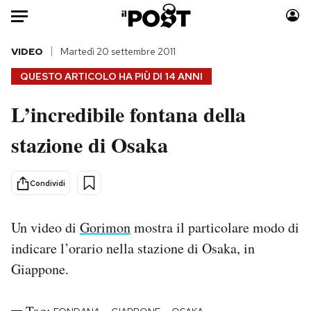
Auto
VIDEO
Martedì 20 settembre 2011
QUESTO ARTICOLO HA PIÙ DI
14 ANNI
HOME
L’incredibile fontana della
Italia
Moda
stazione di Osaka
Mondo
Libri
Politica
Consumismi
Tecnologia
Storie/Idee
Condividi
Internet
Ok Boomer!
Scienza
Media
Un video di
Gorimon
mostra il particolare modo di
Cultura
Europa
indicare l’orario nella stazione di Osaka, in
Economia
Altrecose
Giappone.
Sport
Mondiali calcio 2026
Tag: