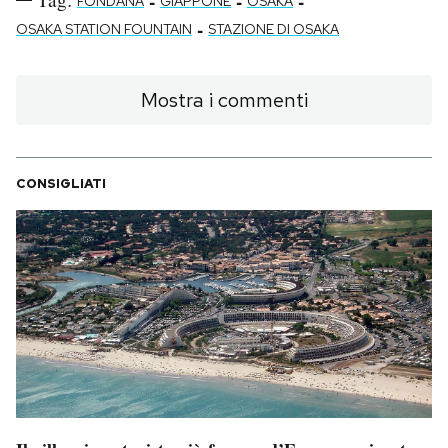
-
-
-
FONDANA
GIAPPONE
OSAKA
-
OSAKA STATION FOUNTAIN
STAZIONE DI OSAKA
PODCAST
Mostra i commenti
NEWSLETTER
I MIEI PREFERITI
CONSIGLIATI
SHOP
CALENDARIO
AREA PERSONALE
Area Personale
Newsletter