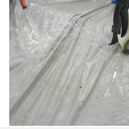
Notifiche mobile
Regala il Post
Hai bisogno di aiuto?
Esci