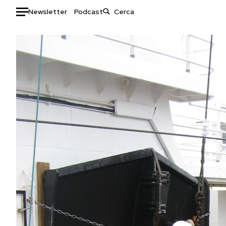
Newsletter
Podcast
Auto
HOME
Italia
Moda
Mondo
Libri
Politica
Consumismi
Tecnologia
Storie/Idee
Internet
Ok Boomer!
Scienza
Media
Cultura
Europa
Economia
Altrecose
Sport
Mondiali calcio 2026