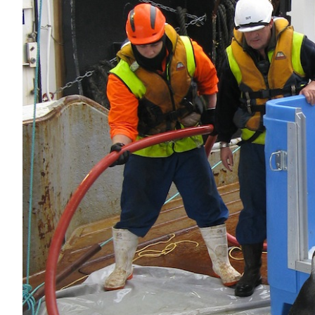
PODCAST
NEWSLETTER
I MIEI PREFERITI
SHOP
CALENDARIO
AREA PERSONALE
Area Personale
Newsletter