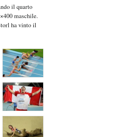
ando il quarto
 4×400 maschile.
orl ha vinto il