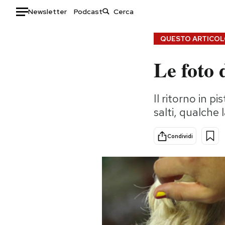
Newsletter
Podcast
Auto
QUESTO ARTICOLO
Le foto 
HOME
Italia
Moda
Il ritorno in p
Mondo
Libri
salti, qualche 
Politica
Consumismi
Tecnologia
Storie/Idee
Condividi
Internet
Ok Boomer!
Scienza
Media
Cultura
Europa
Economia
Altrecose
Sport
Mondiali calcio 2026