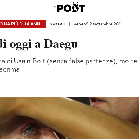
 HA PIÙ DI
14 ANNI
SPORT
Venerdì 2 settembre 2011
di oggi a Daegu
ista di Usain Bolt (senza false partenze), molte
lacrima