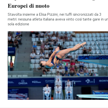
Europei di nuoto
Stavolta insieme a Elisa Pizzini, nei tuffi sincronizzati da 3
metri: nessuna atleta italiana aveva vinto così tante gare in u
sola edizione