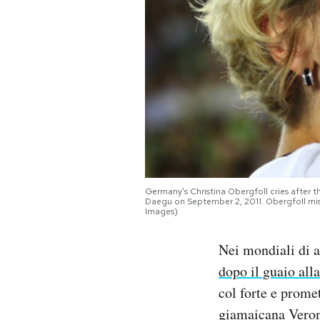
PODCAST
NEWSLETTER
I MIEI PREFERITI
SHOP
Germany's Christina Obergfoll cries after t
Daegu on September 2, 2011. Obergfoll m
Images)
CALENDARIO
Nei mondiali di a
AREA PERSONALE
dopo il guaio alla
col forte e prome
Area Personale
giamaicana Veron
Newsletter