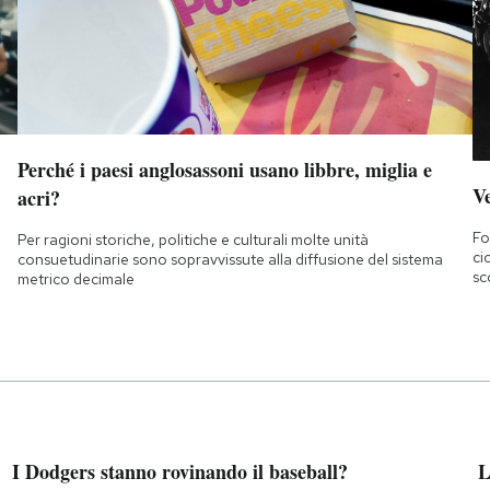
Perché i paesi anglosassoni usano libbre, miglia e
Ve
acri?
Fo
Per ragioni storiche, politiche e culturali molte unità
ci
consuetudinarie sono sopravvissute alla diffusione del sistema
sc
metrico decimale
I Dodgers stanno rovinando il baseball?
L