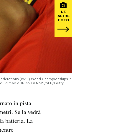
LE
ALTRE
FOTO
cs Federations (IAAF) World Championships in
should read ADRIAN DENNIS/AFP/Getty
rnato in pista
metri. Se la vedrà
a batteria. La
mentre