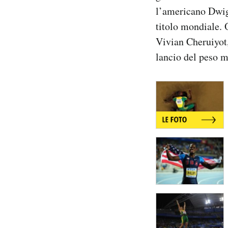
Notifiche mobile
l’americano Dwigh
Regala il Post
titolo mondiale. O
Hai bisogno di aiuto?
Vivian Cheruiyot,
Esci
lancio del peso m