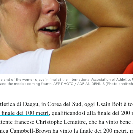
he end of the women's javelin final at the International Association of Athleti
issed the medals coming fourth. AFP PHOTO / ADRIAN DENNIS (Photo credit 
tletica di Daegu, in Corea del Sud, oggi Usain Bolt è to
 finale dei 100 metri
, qualificandosi alla finale dei 200 
ttente francese Christophe Lemaitre, che ha vinto bene l
ica Campbell-Brown ha vinto la finale dei 200 metri, 