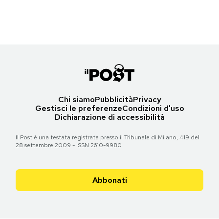
Torna all'articolo
Torna all'articolo
Torna all'articolo
Torna all'articolo
Torna all'articolo
Torna all'articolo
Notifiche mobile
Torna all'articolo
Torna all'articolo
Torna all'articolo
Regala il Post
Hai bisogno di aiuto?
Esci
Chi siamo
Pubblicità
Privacy
Gestisci le preferenze
Condizioni d'uso
Dichiarazione di accessibilità
Il Post è una testata registrata presso il Tribunale di Milano, 419 del
28 settembre 2009 - ISSN 2610-9980
Abbonati