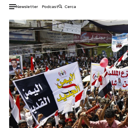
Newsletter
Podcast
Auto
HOME
Italia
Moda
Mondo
Libri
Politica
Consumismi
Tecnologia
Storie/Idee
Internet
Ok Boomer!
Scienza
Media
Cultura
Europa
Economia
Altrecose
Sport
Mondiali calcio 2026