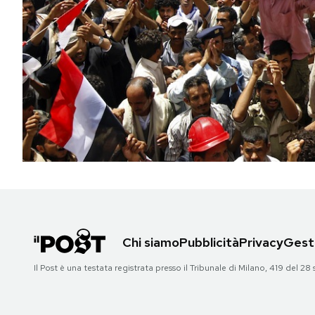
PODCAST
NEWSLETTER
I MIEI PREFERITI
SHOP
CALENDARIO
Chi siamo
Pubblicità
Privacy
Gesti
AREA PERSONALE
Il Post è una testata registrata presso il Tribunale di Milano, 419 del
Area Personale
Newsletter