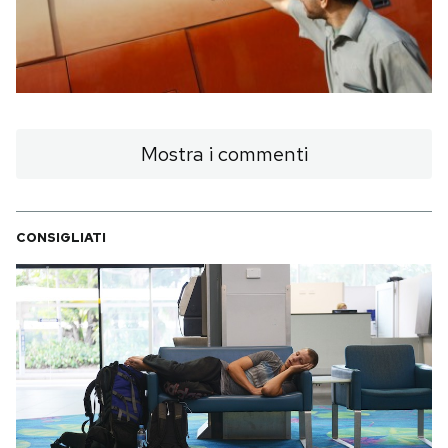
PODCAST
NEWSLETTER
Mostra i commenti
I MIEI PREFERITI
CONSIGLIATI
SHOP
CALENDARIO
AREA PERSONALE
Area Personale
Newsletter