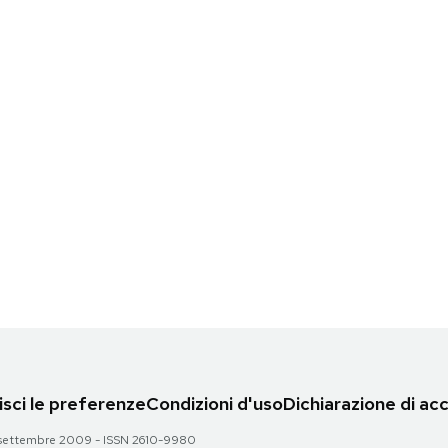
sci le preferenze
Condizioni d'uso
Dichiarazione di acc
 28 settembre 2009 - ISSN 2610-9980