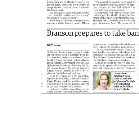
Notifiche mobile
Regala il Post
Hai bisogno di aiuto?
Esci