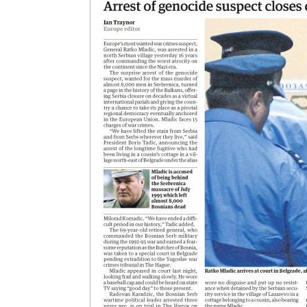
PODCAST
NEWSLETTER
I MIEI PREFERITI
SHOP
CALENDARIO
AREA PERSONALE
Area Personale
Newsletter