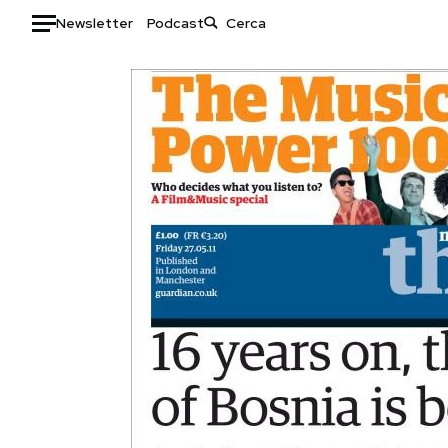
Newsletter
Podcast
Auto
HOME
Italia
Moda
Mondo
Libri
Politica
Consumismi
Tecnologia
Storie/Idee
Internet
Ok Boomer!
Scienza
Media
Cultura
Europa
Economia
Altrecose
Sport
Mondiali calcio 2026