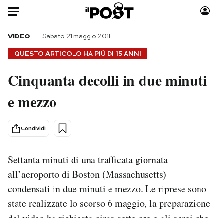
Auto
VIDEO
Sabato 21 maggio 2011
QUESTO ARTICOLO HA PIÙ DI
15 ANNI
HOME
Cinquanta decolli in due minuti
Italia
Moda
e mezzo
Mondo
Libri
Politica
Consumismi
Tecnologia
Storie/Idee
Condividi
Internet
Ok Boomer!
Scienza
Media
Settanta minuti di una trafficata giornata
Cultura
Europa
all’aeroporto di Boston (Massachusetts)
Economia
Altrecose
condensati in due minuti e mezzo. Le riprese sono
Sport
Mondiali calcio 2026
state realizzate lo scorso 6 maggio, la preparazione
del video ha richiesto circa sette ore e gli aerei che