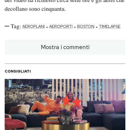
decollano sono cinquanta.
PODCAST
Tag:
-
-
-
AEROPLANI
AEROPORTI
BOSTON
TIMELAPSE
NEWSLETTER
Mostra i commenti
I MIEI PREFERITI
SHOP
CONSIGLIATI
CALENDARIO
AREA PERSONALE
Area Personale
Newsletter