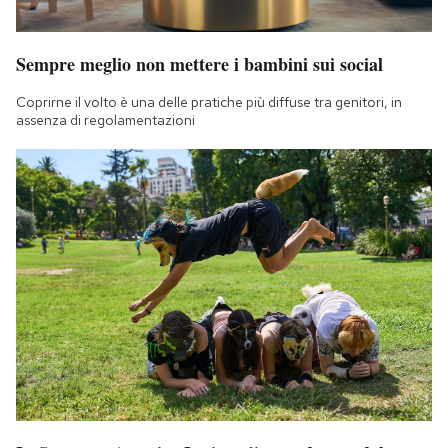
Notifiche mobile
Regala il Post
Sempre meglio non mettere i bambini sui social
Hai bisogno di aiuto?
Esci
Coprirne il volto è una delle pratiche più diffuse tra genitori, in
assenza di regolamentazioni