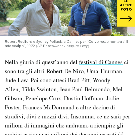
LE
ALTRE
FOTO
PODCAST
NEWSLETTER
Robert Redford e Sydney Pollack, a Cannes per "Corvo rosso non avrai il
mio scalpo", 1972 (AP Photo/Jean Jacques Levy)
I MIEI PREFERITI
Nella giuria di quest’anno del
festival di Cannes
ci
sono tra gli altri Robert De Niro, Uma Thurman,
SHOP
Jude Law. Poi sono attesi Brad Pitt, Woody
Allen, Tilda Swinton, Jean Paul Belmondo, Mel
CALENDARIO
Gibson, Penelope Cruz, Dustin Hoffman, Jodie
Foster, Frances McDormand e altre decine di
AREA PERSONALE
stradivi, divi e mezzi divi. Insomma, ce ne sarà per
milioni di immagini che andranno a riempire gli
Area Personale
Newsletter
archivi assieme ai milioni dei decenni passati (il