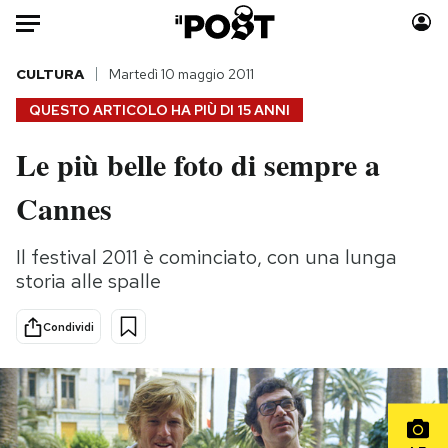
Auto
CULTURA
Martedì 10 maggio 2011
QUESTO ARTICOLO HA PIÙ DI
15 ANNI
HOME
Le più belle foto di sempre a
Italia
Moda
Cannes
Mondo
Libri
Politica
Consumismi
Il festival 2011 è cominciato, con una lunga
Tecnologia
Storie/Idee
storia alle spalle
Internet
Ok Boomer!
Scienza
Media
Condividi
Cultura
Europa
Economia
Altrecose
Sport
Mondiali calcio 2026