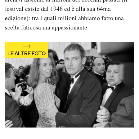
Notifiche mobile
festival esiste dal 1946 ed è alla sua 64ma
Regala il Post
edizione): tra i quali milioni abbiamo fatto una
Hai bisogno di aiuto?
scelta faticosa ma appassionante.
Esci