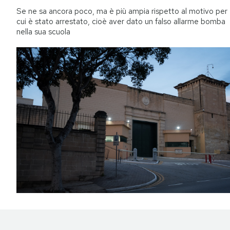
Se ne sa ancora poco, ma è più ampia rispetto al motivo per
cui è stato arrestato, cioè aver dato un falso allarme bomba
nella sua scuola