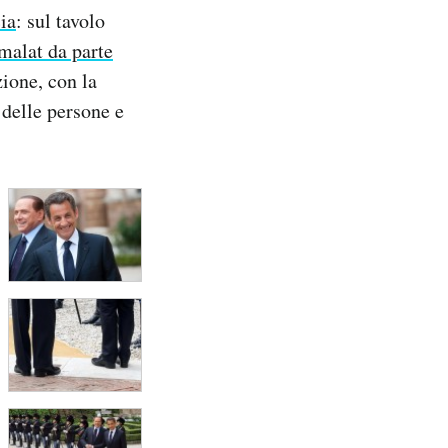
cia
: sul tavolo
rmalat da parte
ione, con la
 delle persone e