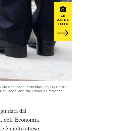
LE
ALTRE
FOTO
ilvio Berlusconi e Nicolas Sarkozy Photo
Berlusconi and the France's President
 guidata dal
ni, dell’Economia
ice è molto atteso