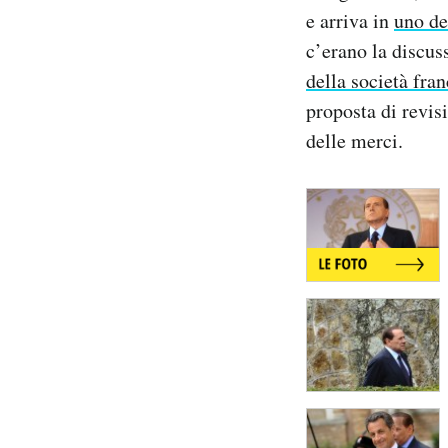
Notifiche mobile
e arriva in
uno de
Regala il Post
c’erano la discus
Hai bisogno di aiuto?
della società fra
Esci
proposta di revis
delle merci.