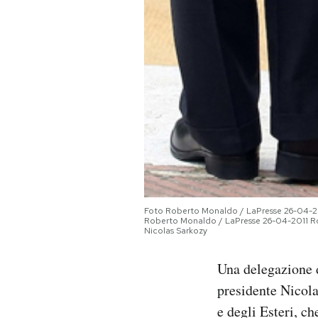
PODCAST
NEWSLETTER
I MIEI PREFERITI
SHOP
Foto Roberto Monaldo / LaPresse 26-04-2011
CALENDARIO
Roberto Monaldo / LaPresse 26-04-2011 Rome
Nicolas Sarkozy
AREA PERSONALE
Una delegazione d
presidente Nicola
Area Personale
e degli Esteri, ch
Newsletter