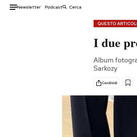
Newsletter
Podcast
Auto
QUESTO ARTICOLO
I due pr
HOME
Italia
Moda
Album fotograf
Mondo
Libri
Sarkozy
Politica
Consumismi
Tecnologia
Storie/Idee
Condividi
Internet
Ok Boomer!
Scienza
Media
Cultura
Europa
Economia
Altrecose
Sport
Mondiali calcio 2026