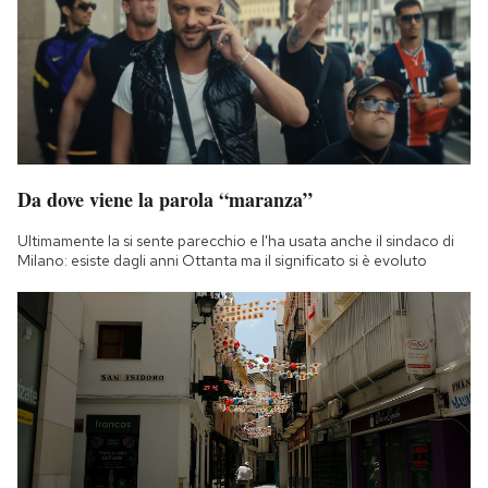
Notifiche mobile
Regala il Post
Hai bisogno di aiuto?
Esci
Da dove viene la parola “maranza”
Ultimamente la si sente parecchio e l'ha usata anche il sindaco di
Milano: esiste dagli anni Ottanta ma il significato si è evoluto