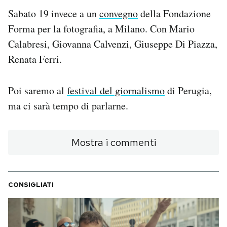
Sabato 19 invece a un
convegno
della Fondazione
PODCAST
Forma per la fotografia, a Milano. Con Mario
Calabresi, Giovanna Calvenzi, Giuseppe Di Piazza,
NEWSLETTER
Renata Ferri.
I MIEI PREFERITI
Poi saremo al
festival del giornalismo
di Perugia,
ma ci sarà tempo di parlarne.
SHOP
Mostra i commenti
CALENDARIO
CONSIGLIATI
AREA PERSONALE
Area Personale
Newsletter