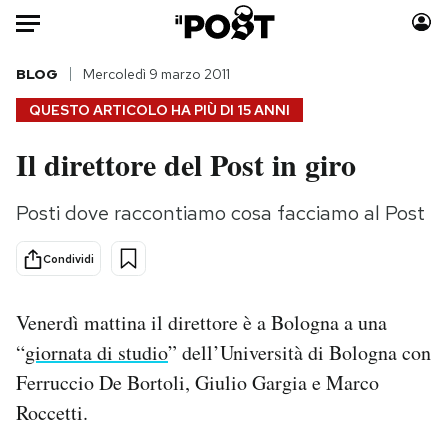
Auto
BLOG
Mercoledì 9 marzo 2011
QUESTO ARTICOLO HA PIÙ DI
15 ANNI
HOME
Il direttore del Post in giro
Italia
Moda
Mondo
Libri
Posti dove raccontiamo cosa facciamo al Post
Politica
Consumismi
Tecnologia
Storie/Idee
Condividi
Internet
Ok Boomer!
Scienza
Media
Venerdì mattina il direttore è a Bologna a una
Cultura
Europa
“
giornata di studio
” dell’Università di Bologna con
Economia
Altrecose
Ferruccio De Bortoli, Giulio Gargia e Marco
Sport
Mondiali calcio 2026
Roccetti.