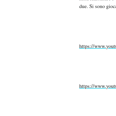
Notifiche mobile
due. Si sono gioc
Regala il Post
Hai bisogno di aiuto?
Esci
https://www.yo
https://www.you