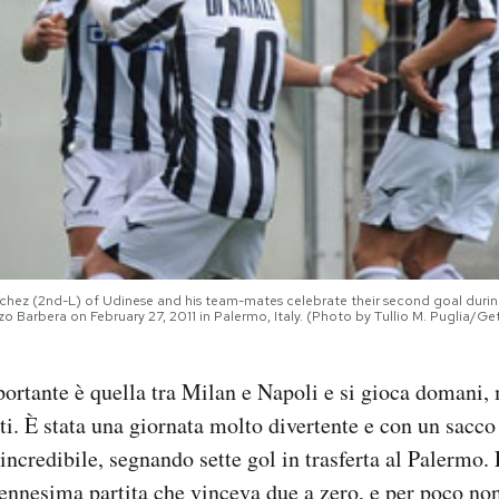
hez (2nd-L) of Udinese and his team-mates celebrate their second goal durin
Barbera on February 27, 2011 in Palermo, Italy. (Photo by Tullio M. Puglia/Get
portante è quella tra Milan e Napoli e si gioca doman
ati. È stata una giornata molto divertente e con un sacco
 incredibile, segnando sette gol in trasferta al Palermo.
’ennesima partita che vinceva due a zero, e per poco non