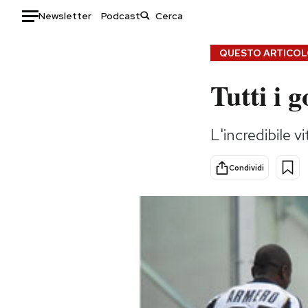
Newsletter
Podcast
Auto
QUESTO ARTICOLO
Tutti i g
HOME
Italia
Moda
L'incredibile v
Mondo
Libri
Politica
Consumismi
Condividi
Tecnologia
Storie/Idee
Internet
Ok Boomer!
Scienza
Media
Cultura
Europa
Economia
Altrecose
Sport
Mondiali calcio 2026