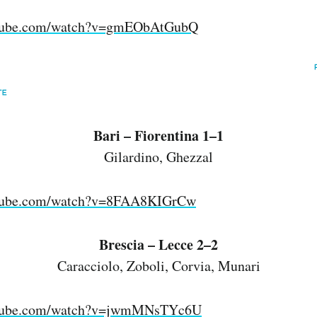
utube.com/watch?v=gmEObAtGubQ
Bari – Fiorentina 1–1
Gilardino, Ghezzal
utube.com/watch?v=8FAA8KIGrCw
Brescia – Lecce 2–2
Caracciolo, Zoboli, Corvia, Munari
utube.com/watch?v=jwmMNsTYc6U