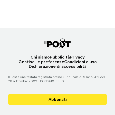
AP Photo/Hussein Malla
Notifiche mobile
Regala il Post
Torna all'articolo
Torna all'articolo
Hai bisogno di aiuto?
Esci
Chi siamo
Pubblicità
Privacy
Gestisci le preferenze
Condizioni d'uso
Dichiarazione di accessibilità
Il Post è una testata registrata presso il Tribunale di Milano, 419 del
28 settembre 2009 - ISSN 2610-9980
Abbonati