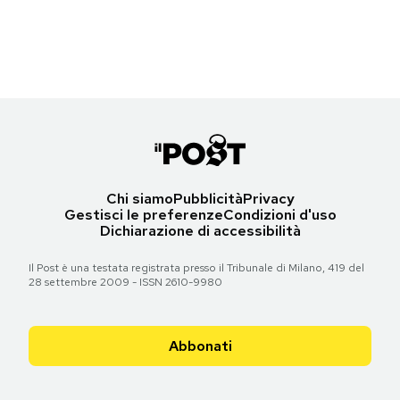
AP Photo/Hussein Malla
Notifiche mobile
Regala il Post
Torna all'articolo
Torna all'articolo
Hai bisogno di aiuto?
Esci
Chi siamo
Pubblicità
Privacy
Gestisci le preferenze
Condizioni d'uso
Dichiarazione di accessibilità
Il Post è una testata registrata presso il Tribunale di Milano, 419 del
28 settembre 2009 - ISSN 2610-9980
Abbonati