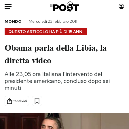
Auto
MONDO
Mercoledì 23 febbraio 2011
QUESTO ARTICOLO HA PIÙ DI
15 ANNI
HOME
Obama parla della Libia, la
Italia
Moda
diretta video
Mondo
Libri
Politica
Consumismi
Alle 23,05 ora italiana l'intervento del
Tecnologia
Storie/Idee
presidente americano, concluso dopo sei
Internet
Ok Boomer!
minuti
Scienza
Media
Cultura
Europa
Condividi
Economia
Altrecose
Sport
Mondiali calcio 2026