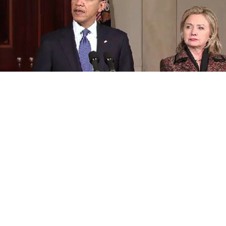
PODCAST
NEWSLETTER
I MIEI PREFERITI
SHOP
CALENDARIO
AREA PERSONALE
Area Personale
Newsletter