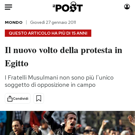
Auto
MONDO
Giovedì 27 gennaio 2011
QUESTO ARTICOLO HA PIÙ DI
15 ANNI
HOME
Il nuovo volto della protesta in
Italia
Moda
Egitto
Mondo
Libri
Politica
Consumismi
I Fratelli Musulmani non sono più l'unico
Tecnologia
Storie/Idee
soggetto di opposizione in campo
Internet
Ok Boomer!
Scienza
Media
Condividi
Cultura
Europa
Economia
Altrecose
Sport
Mondiali calcio 2026