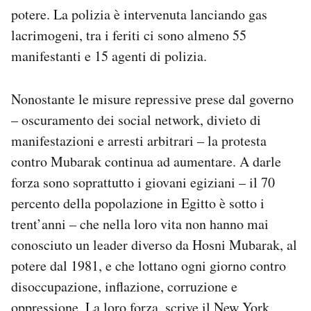
Notifiche mobile
potere. La polizia è intervenuta lanciando gas
Regala il Post
lacrimogeni, tra i feriti ci sono almeno 55
Hai bisogno di aiuto?
manifestanti e 15 agenti di polizia.
Esci
Nonostante le misure repressive prese dal governo
– oscuramento dei social network, divieto di
manifestazioni e arresti arbitrari – la protesta
contro Mubarak continua ad aumentare. A darle
forza sono soprattutto i giovani egiziani – il 70
percento della popolazione in Egitto è sotto i
trent’anni – che nella loro vita non hanno mai
conosciuto un leader diverso da Hosni Mubarak, al
potere dal 1981, e che lottano ogni giorno contro
disoccupazione, inflazione, corruzione e
oppressione. La loro forza,
scrive
il New York