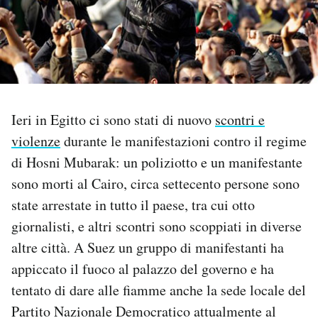
PODCAST
NEWSLETTER
Ieri in Egitto ci sono stati di nuovo
scontri e
I MIEI PREFERITI
violenze
durante le manifestazioni contro il regime
di Hosni Mubarak: un poliziotto e un manifestante
SHOP
sono morti al Cairo, circa settecento persone sono
state arrestate in tutto il paese, tra cui otto
CALENDARIO
giornalisti, e altri scontri sono scoppiati in diverse
altre città. A Suez un gruppo di manifestanti ha
AREA PERSONALE
appiccato il fuoco al palazzo del governo e ha
tentato di dare alle fiamme anche la sede locale del
Area Personale
Partito Nazionale Democratico attualmente al
Newsletter