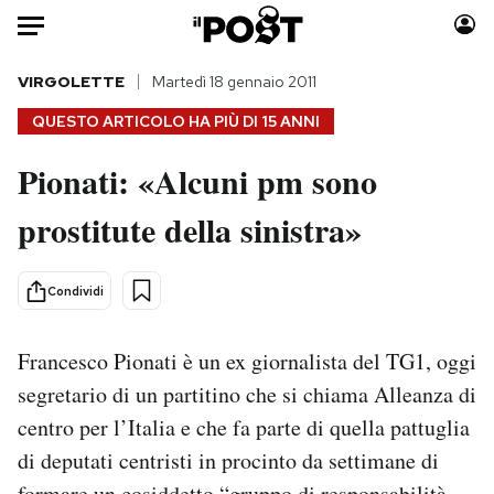
Auto
VIRGOLETTE
Martedì 18 gennaio 2011
QUESTO ARTICOLO HA PIÙ DI
15 ANNI
HOME
Pionati: «Alcuni pm sono
Italia
Moda
prostitute della sinistra»
Mondo
Libri
Politica
Consumismi
Tecnologia
Storie/Idee
Condividi
Internet
Ok Boomer!
Scienza
Media
Francesco Pionati è un ex giornalista del TG1, oggi
Cultura
Europa
segretario di un partitino che si chiama Alleanza di
Economia
Altrecose
centro per l’Italia e che fa parte di quella pattuglia
Sport
Mondiali calcio 2026
di deputati centristi in procinto da settimane di
formare un cosiddetto “gruppo di responsabilità