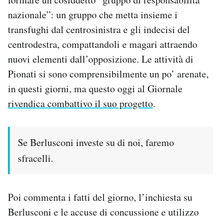
nazionale”: un gruppo che metta insieme i
PODCAST
transfughi dal centrosinistra e gli indecisi del
centrodestra, compattandoli e magari attraendo
NEWSLETTER
nuovi elementi dall’opposizione. Le attività di
Pionati si sono comprensibilmente un po’ arenate,
I MIEI PREFERITI
in questi giorni, ma questo oggi al Giornale
rivendica combattivo il suo progetto
.
SHOP
Se Berlusconi investe su di noi, faremo
CALENDARIO
sfracelli.
AREA PERSONALE
Poi commenta i fatti del giorno, l’inchiesta su
Area Personale
Berlusconi e le accuse di concussione e utilizzo
Newsletter