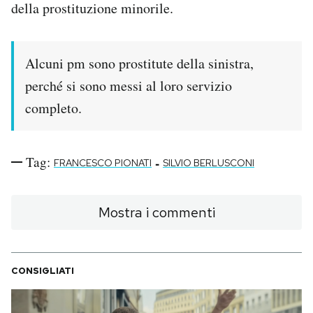
della prostituzione minorile.
Notifiche mobile
Regala il Post
Hai bisogno di aiuto?
Alcuni pm sono prostitute della sinistra,
Esci
perché si sono messi al loro servizio
completo.
Tag:
-
FRANCESCO PIONATI
SILVIO BERLUSCONI
Mostra i commenti
CONSIGLIATI