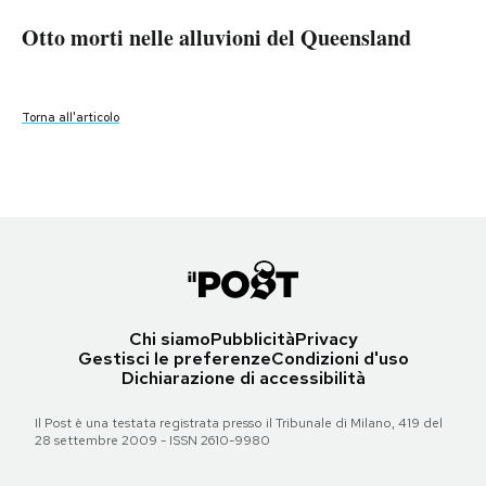
Torna all'articolo
Torna all'articolo
Otto morti nelle alluvioni del Queensland
PODCAST
Otto morti nelle alluvioni del Queensland
Otto morti nelle alluvioni del Queensland
Otto morti nelle alluvioni del Queensland
Otto morti nelle alluvioni del Queensland
NEWSLETTER
Torna all'articolo
Torna all'articolo
Torna all'articolo
Torna all'articolo
Torna all'articolo
I MIEI PREFERITI
SHOP
CALENDARIO
Chi siamo
Pubblicità
Privacy
Gestisci le preferenze
Condizioni d'uso
Dichiarazione di accessibilità
AREA PERSONALE
Il Post è una testata registrata presso il Tribunale di Milano, 419 del
28 settembre 2009 - ISSN 2610-9980
Area Personale
Newsletter